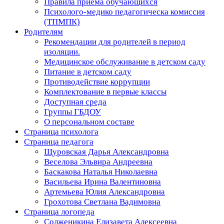
Правила приема обучающихся
Психолого-медико педагогическа комиссия
(ТПМПК)
Родителям
Рекомендации для родителей в период
изоляции.
Медицинское обслуживание в детском саду
Питание в детском саду
Противодействие коррупции
Комплектование в первые классы
Доступная среда
Группы ГБДОУ
О персональном составе
Страница психолога
Страница педагога
Щуровская Дарья Александровна
Веселова Эльвира Андреевна
Баскакова Наталья Николаевна
Васильева Ирина Валентиновна
Артемьева Юлия Александровна
Грохотова Светлана Вадимовна
Страница логопеда
Солженикина Елизавета Алексеевна