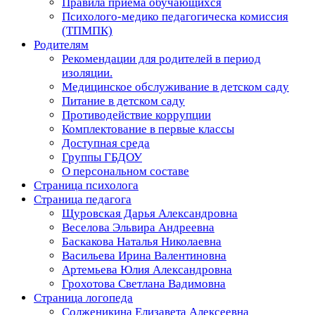
Правила приема обучающихся
Психолого-медико педагогическа комиссия
(ТПМПК)
Родителям
Рекомендации для родителей в период
изоляции.
Медицинское обслуживание в детском саду
Питание в детском саду
Противодействие коррупции
Комплектование в первые классы
Доступная среда
Группы ГБДОУ
О персональном составе
Страница психолога
Страница педагога
Щуровская Дарья Александровна
Веселова Эльвира Андреевна
Баскакова Наталья Николаевна
Васильева Ирина Валентиновна
Артемьева Юлия Александровна
Грохотова Светлана Вадимовна
Страница логопеда
Солженикина Елизавета Алексеевна