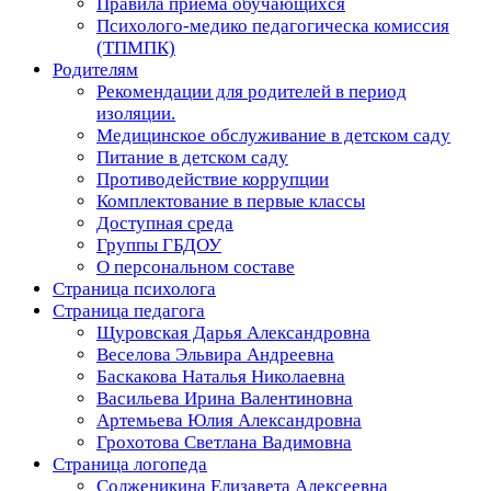
Правила приема обучающихся
Психолого-медико педагогическа комиссия
(ТПМПК)
Родителям
Рекомендации для родителей в период
изоляции.
Медицинское обслуживание в детском саду
Питание в детском саду
Противодействие коррупции
Комплектование в первые классы
Доступная среда
Группы ГБДОУ
О персональном составе
Страница психолога
Страница педагога
Щуровская Дарья Александровна
Веселова Эльвира Андреевна
Баскакова Наталья Николаевна
Васильева Ирина Валентиновна
Артемьева Юлия Александровна
Грохотова Светлана Вадимовна
Страница логопеда
Солженикина Елизавета Алексеевна