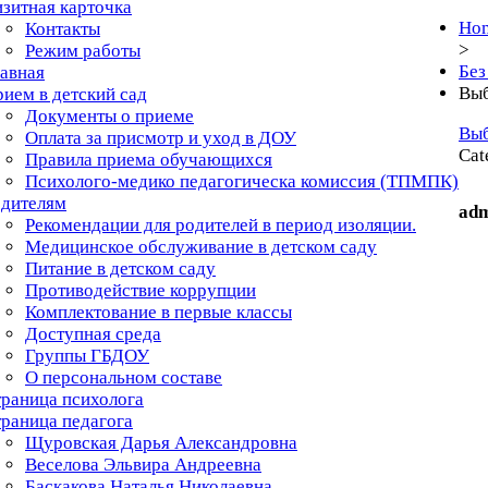
зитная карточка
Ho
Контакты
>
Режим работы
Без
авная
Выб
ием в детский сад
Документы о приеме
Выб
Оплата за присмотр и уход в ДОУ
Cat
Правила приема обучающихся
Психолого-медико педагогическа комиссия (ТПМПК)
одителям
ad
Рекомендации для родителей в период изоляции.
Медицинское обслуживание в детском саду
Питание в детском саду
Противодействие коррупции
Комплектование в первые классы
Доступная среда
Группы ГБДОУ
О персональном составе
раница психолога
раница педагога
Щуровская Дарья Александровна
Веселова Эльвира Андреевна
Баскакова Наталья Николаевна