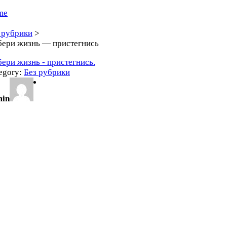
me
 рубрики
>
ери жизнь — пристегнись
ери жизнь - пристегнись.
egory:
Без рубрики
min