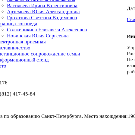
Васильева Ирина Валентиновна
Дат
Артемьева Юлия Александровна
Грохотова Светлана Вадимовна
Cви
раница логопеда
Солженикина Елизавета Алексеевна
Новинская Юлия Сергеевна
Инф
ектронная приемная
Учр
ставничество
Рос
истанционное сопровождение семьи
Пет
нформационный стенд
вла
ото
рай
 176
 (812) 417-45-84
 по образованию Санкт-Петербурга. Место нахождения:19000