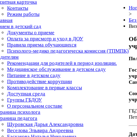
зитная карточка
Ho
Контакты
>
Режим работы
Без
авная
Виз
ием в детский сад
Документы о приеме
Об
Оплата за присмотр и уход в ДОУ
Правила приема обучающихся
уч
Психолого-медико педагогическа комиссия (ТПМПК)
одителям
Пол
Рекомендации для родителей в период изоляции.
Медицинское обслуживание в детском саду
Гос
Питание в детском саду
учр
Противодействие коррупции
Са
Комплектование в первые классы
Со
Доступная среда
уч
Группы ГБДОУ
О персональном составе
ГБД
раница психолога
Пет
раница педагога
Щуровская Дарья Александровна
Веселова Эльвира Андреевна
Дат
Баскакова Наталья Николаевна