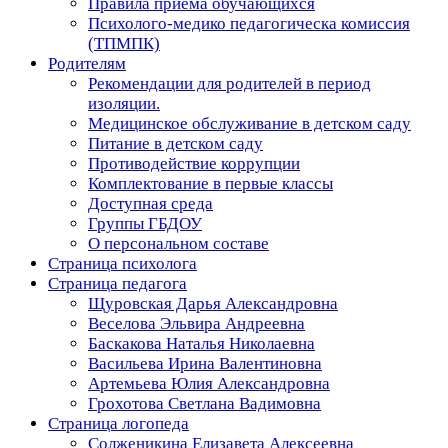
Правила приема обучающихся
Психолого-медико педагогическа комиссия
(ТПМПК)
Родителям
Рекомендации для родителей в период
изоляции.
Медицинское обслуживание в детском саду
Питание в детском саду
Противодействие коррупции
Комплектование в первые классы
Доступная среда
Группы ГБДОУ
О персональном составе
Страница психолога
Страница педагога
Щуровская Дарья Александровна
Веселова Эльвира Андреевна
Баскакова Наталья Николаевна
Васильева Ирина Валентиновна
Артемьева Юлия Александровна
Грохотова Светлана Вадимовна
Страница логопеда
Солженикина Елизавета Алексеевна