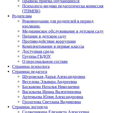
Правила приема обучающихся
Психолого-медико педагогическа комиссия
(ТПМПК)
Родителям
Рекомендации для родителей в период
изоляции.
Медицинское обслуживание в детском саду
Питание в детском саду
Противодействие коррупции
Комплектование в первые классы
Доступная среда
Группы ГБДОУ
О персональном составе
Страница психолога
Страница педагога
Щуровская Дарья Александровна
Веселова Эльвира Андреевна
Баскакова Наталья Николаевна
Васильева Ирина Валентиновна
Артемьева Юлия Александровна
Грохотова Светлана Вадимовна
Страница логопеда
Солженикина Елизавета Алексеевна