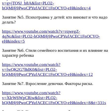
v=gyjTQSJ_b8A&list=PLO2-
hQiMHj9PwoCPYufACEC1FnOCYO-eH&index=4
Занятие №5. Психотравма у детей: кто виноват и что надо
делать?
https://www.youtube.com/watch?v=rqwegZ-
4qNc&list=PLO2-hQiMHj9PwoCPYufACEC1FnOCYO-
eH&index=5
Занятие №6. Стили семейного воспитания и их влияние на
характер ребенка
https://www.youtube.com/watch?
v=lwQK2G7BdK0&list=PLO2-
hQiMHj9PwoCPYufACEC1FnOCYO-eH&index=12
Занятие №7. Взросление девочки. Факторы риска.
https://www.youtube.com/watch?
v=XIrW6WpCRiw&list=PLO2-
hQiMHj9PwoCPYufACEC1FnOCYO-eH&index=8&t=331s