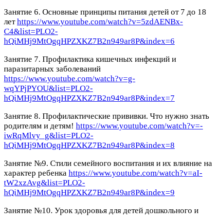
Занятие 6. Основные принципы питания детей от 7 до 18
лет
https://www.youtube.com/watch?v=5zdAENBx-
C4&list=PLO2-
hQiMHj9MtOgqHPZXKZ7B2n949ar8P&index=6
Занятие 7. Профилактика кишечных инфекций и
паразитарных заболеваний
https://www.youtube.com/watch?v=g-
wqYPjPYOU&list=PLO2-
hQiMHj9MtOgqHPZXKZ7B2n949ar8P&index=7
Занятие 8. Профилактические прививки. Что нужно знать
родителям и детям!
https://www.youtube.com/watch?v=-
iwRqMlvy_g&list=PLO2-
hQiMHj9MtOgqHPZXKZ7B2n949ar8P&index=8
Занятие №9. Стили семейного воспитания и их влияние на
характер ребенка
https://www.youtube.com/watch?v=aI-
tW2xzAvg&list=PLO2-
hQiMHj9MtOgqHPZXKZ7B2n949ar8P&index=9
Занятие №10. Урок здоровья для детей дошкольного и