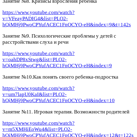
Занятие №8. Кризисы взросления ребенка
https://www.youtube.com/watch?
v=VFeayPADIG4&list=PLO2-
hQiMHj9PwoCPYufACEC1FnOCYO-eH&index=9&t=142s
Занятие №9. Психологические проблемы у детей с
расстройствами слуха и речи
https://www.youtube.com/watch?
v=oahDP8xStwg&list=PLO2-
hQiMHj9PwoCPYufACEC1FnOCYO-eH&index=9
Занятие №10.Как понять своего ребенка-подростка
https://www.youtube.com/watch?
v=um7lapU0KaI&list=PLO2-
hQiMHj9PwoCPYufACEC1FnOCYO-eH&index=10
Занятие №11. Игровая терапия. Возможности родителей
https://www.youtube.com/watch?
v=m5XMHiEoWu4&list=PLO2-
hQiMHj9PwoCPYufACEC1FnOCYO-eH&index=12&t=122s