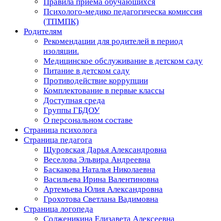
Правила приема обучающихся
Психолого-медико педагогическа комиссия
(ТПМПК)
Родителям
Рекомендации для родителей в период
изоляции.
Медицинское обслуживание в детском саду
Питание в детском саду
Противодействие коррупции
Комплектование в первые классы
Доступная среда
Группы ГБДОУ
О персональном составе
Страница психолога
Страница педагога
Щуровская Дарья Александровна
Веселова Эльвира Андреевна
Баскакова Наталья Николаевна
Васильева Ирина Валентиновна
Артемьева Юлия Александровна
Грохотова Светлана Вадимовна
Страница логопеда
Солженикина Елизавета Алексеевна