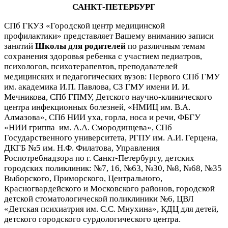
САНКТ-ПЕТЕРБУРГ
СПб ГКУЗ «Городской центр медицинской
профилактики» представляет Вашему вниманию записи
занятий
Школы для родителей
по различным темам
сохранения здоровья ребенка с участием педиатров,
психологов, психотерапевтов, преподавателей
медицинских и педагогических вузов: Первого СПб ГМУ
им. академика И.П. Павлова, СЗ ГМУ имени И. И.
Мечникова, СПб ГПМУ, Детского научно-клинического
центра инфекционных болезней, «НМИЦ им. В.А.
Алмазова», СПб НИИ уха, горла, носа и речи, ФБГУ
«НИИ гриппа им. А.А. Смородинцева», СПб
Государственного университета, РГПУ им. А.И. Герцена,
ДКГБ №5 им. Н.Ф. Филатова, Управления
Роспотребнадзора по г. Санкт-Петербургу, детских
городских поликлиник: №7, 16, №63, №30, №8, №68, №35
Выборского, Приморского, Центрального,
Красногвардейского и Московского районов, городской
детской стоматологической поликлиники №6, ЦВЛ
«Детская психиатрия им. С.С. Мнухина», КДЦ для детей,
детского городского сурдологического центра.