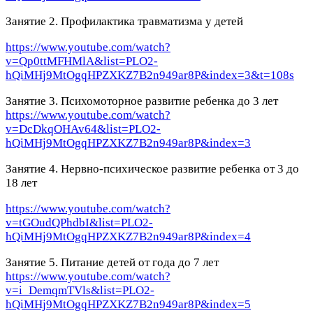
Занятие 2. Профилактика травматизма у детей
https://www.youtube.com/watch?
v=Qp0ttMFHMlA&list=PLO2-
hQiMHj9MtOgqHPZXKZ7B2n949ar8P&index=3&t=108s
Занятие 3. Психомоторное развитие ребенка до 3 лет
https://www.youtube.com/watch?
v=DcDkqOHAv64&list=PLO2-
hQiMHj9MtOgqHPZXKZ7B2n949ar8P&index=3
Занятие 4. Нервно-психическое развитие ребенка от 3 до
18 лет
https://www.youtube.com/watch?
v=tGOudQPhdbI&list=PLO2-
hQiMHj9MtOgqHPZXKZ7B2n949ar8P&index=4
Занятие 5. Питание детей от года до 7 лет
https://www.youtube.com/watch?
v=i_DemqmTVls&list=PLO2-
hQiMHj9MtOgqHPZXKZ7B2n949ar8P&index=5