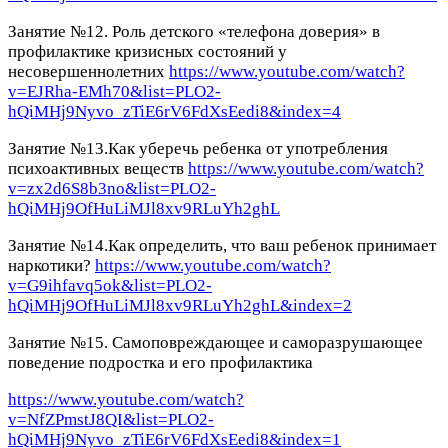
Занятие №12. Роль детского «телефона доверия» в
профилактике кризисных состояний у
несовершеннолетних
https://www.youtube.com/watch?
v=EJRha-EMh70&list=PLO2-
hQiMHj9Nyvo_zTiE6rV6FdXsEedi8&index=4
Занятие №13.Как уберечь ребенка от употребления
психоактивных веществ
https://www.youtube.com/watch?
v=zx2d6S8b3no&list=PLO2-
hQiMHj9OfHuLiMJl8xv9RLuYh2ghL
Занятие №14.Как определить, что ваш ребенок принимает
наркотики?
https://www.youtube.com/watch?
v=G9ihfavq5ok&list=PLO2-
hQiMHj9OfHuLiMJl8xv9RLuYh2ghL&index=2
Занятие №15. Самоповреждающее и саморазрушающее
поведение подростка и его профилактика
https://www.youtube.com/watch?
v=NfZPmstJ8QI&list=PLO2-
hQiMHj9Nyvo_zTiE6rV6FdXsEedi8&index=1