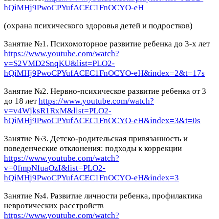
hQiMHj9PwoCPYufACEC1FnOCYO-eH
(охрана психического здоровья детей и подростков)
Занятие №1. Психомоторное развитие ребенка до 3-х лет
https://www.youtube.com/watch?
v=S2VMD2SnqKU&list=PLO2-
hQiMHj9PwoCPYufACEC1FnOCYO-eH&index=2&t=17s
Занятие №2. Нервно-психическое развитие ребенка от 3
до 18 лет
https://www.youtube.com/watch?
v=v4WjksR1RxM&list=PLO2-
hQiMHj9PwoCPYufACEC1FnOCYO-eH&index=3&t=0s
Занятие №3. Детско-родительская привязанность и
поведенческие отклонения: подходы к коррекции
https://www.youtube.com/watch?
v=0fmpNfuaOzI&list=PLO2-
hQiMHj9PwoCPYufACEC1FnOCYO-eH&index=3
Занятие №4. Развитие личности ребенка, профилактика
невротических расстройств
https://www.youtube.com/watch?