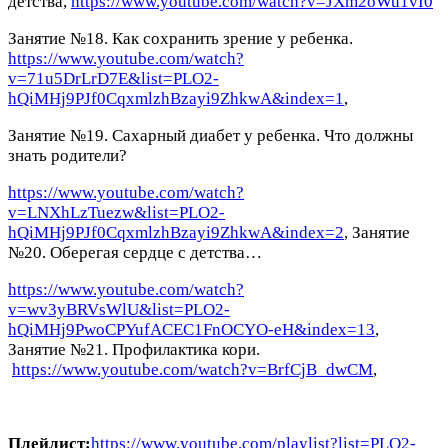
детства,
https://www.youtube.com/watch?v=JXm2oWu1vI0
Занятие №18. Как сохранить зрение у ребенка.
https://www.youtube.com/watch?
v=71u5DrLrD7E&list=PLO2-
hQiMHj9PJf0CqxmlzhBzayi9ZhkwA&index=1
,
Занятие №19. Сахарный диабет у ребенка. Что должны
знать родители?
https://www.youtube.com/watch?
v=LNXhLzTuezw&list=PLO2-
hQiMHj9PJf0CqxmlzhBzayi9ZhkwA&index=2
, Занятие
№20. Оберегая сердце с детства…
https://www.youtube.com/watch?
v=wv3yBRVsWlU&list=PLO2-
hQiMHj9PwoCPYufACEC1FnOCYO-eH&index=13
,
Занятие №21. Профилактика кори.
https://www.youtube.com/watch?v=BrfCjB_dwCM
,
Плейлист:
https://www.youtube.com/playlist?list=PLO2-