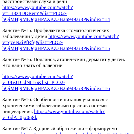
расстройствами слуха и речи
https://www.youtube.com/watch?
v=_38z4DDRerY&list=PLO2-
hQiMHj9MtOgqHPZXKZ7B2n949ar8P&index=14
Занятие №15. Профилактика стоматологических
заболеваний у детей
https://www.youtube.com/watch?
v=gceN2iPfRfg&list=PLO2-
hQiMHj9MtOgqHPZXKZ7B2n949ar8P&index=15
Занятие №16. Поллиноз, атопический дерматит у детей.
Что надо знать об аллергии
https://www.youtube.com/watch?
v=0IvJD_dN61o&list=PLO2-
hQiMHj9MtOgqHPZXKZ7B2n949ar8P&index=16
Занятие №16. Особенности питания учащихся с
хроническими заболеваниями органов системы
пищеварения,
https://www.youtube.com/watch?
v=6dA_0jx0q8k
Занятие №17. Здоровый образ жизни – формируем с