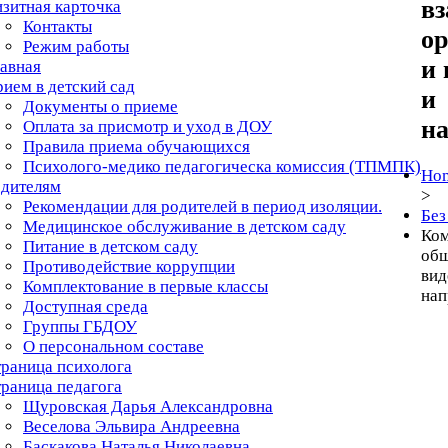
в
зитная карточка
Контакты
о
Режим работы
и 
авная
ием в детский сад
и
Документы о приеме
на
Оплата за присмотр и уход в ДОУ
Правила приема обучающихся
Психолого-медико педагогическа комиссия (ТПМПК)
Ho
одителям
>
Рекомендации для родителей в период изоляции.
Без
Медицинское обслуживание в детском саду
Ком
Питание в детском саду
общ
Противодействие коррупции
вид
Комплектование в первые классы
нап
Доступная среда
Группы ГБДОУ
О персональном составе
раница психолога
раница педагога
Щуровская Дарья Александровна
Веселова Эльвира Андреевна
Баскакова Наталья Николаевна