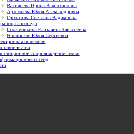
Васильева Ирина Валентиновна
Артемьева Юлия Александровна
Грохотова Светлана Вадимовна
раница логопеда
Солженикина Елизавета Алексеевна
Новинская Юлия Сергеевна
ектронная приемная
ставничество
истанционное сопровождение семьи
нформационный стенд
ото